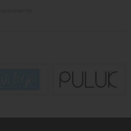
ы производства
клые и ломкие ресницы
мулируя рост новых ресниц
 и бровей
икорневую зону верхних ресниц при помощи
ство стоит наносить один раз в день на чистые
туем снять их перед нанесением на 10-15 минут, пока