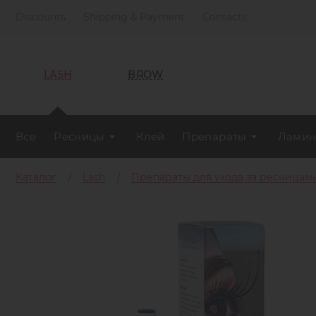
Discounts
Shipping & Payment
Contacts
LASH
BROW
Все
Ресницы
Клей
Препараты
Ламин
Каталог
Lash
Препараты для ухода за ресницам