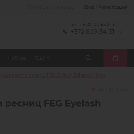
Вход / Регистрация
Избранные товары
Пн-Пт 9-20, Сб-Вс 9-19
+372 609-34-31
т
Наборы
Ещё
я для роста ресниц FEG Eyelash Enhancer, 3 мл
нет на складе
а ресниц FEG Eyelash