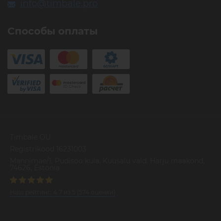
info@timbale.pro
Способы оплаты
Timbale OU
Registrikood 16231003
Mannimae/1, Pudisoo kula, Kuusalu vald, Harju maakond,
74626, Estonia
Наш рейтинг:
4.7
из
5
(
574
оценки)