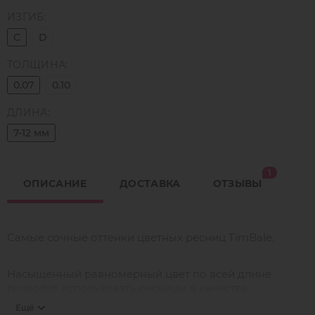
ИЗГИБ:
C
D
ТОЛЩИНА:
0.07
0.10
ДЛИНА:
7-12 мм
1
ОПИСАНИЕ
ДОСТАВКА
ОТЗЫВЫ
Самые сочные оттенки цветных ресниц TimBale.
Насыщенный равномерный цвет по всей длине
позволит использовать ресницы в качестве
акцентных вставок в классическом черном или
Ещё