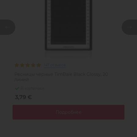
147 отзывов
Ресницы чёрные TimBale Black Glossy, 20
Р
линий
В наличии
3,79 €
3
Подробнее