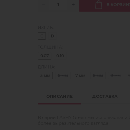
В КОРЗИН
ИЗГИБ:
C
D
ТОЛЩИНА:
0.07
0.10
ДЛИНА:
5 мм
6 мм
7 мм
8 мм
9 мм
ОПИСАНИЕ
ДОСТАВКА
В серии LASHY Green мы использовали 
более выразительного взгляда.