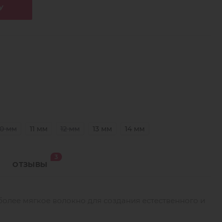
У
10 мм
11 мм
12 мм
13 мм
14 мм
3
ОТЗЫВЫ
более мягкое волокно для создания естественного и