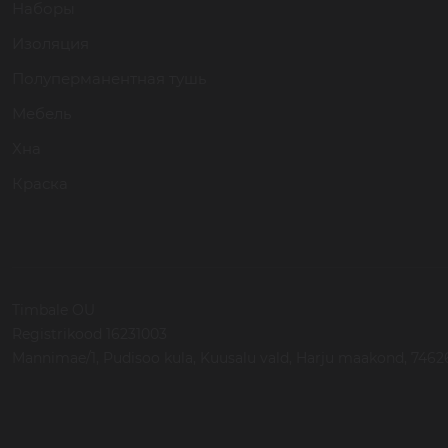
Наборы
Изоляция
Полуперманентная тушь
Мебель
Хна
Краска
Timbale OU
Registrikood 16231003
Mannimae/1, Pudisoo kula, Kuusalu vald, Harju maakond, 74626