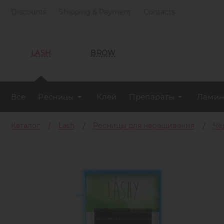
Discounts
Shipping & Payment
Contacts
LASH
BROW
Все
Ресницы
Клей
Препараты
Ламин
Каталог
Lash
Ресницы для наращивания
Чё