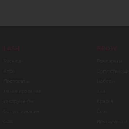
LASH
BROW
Ресницы
Препараты
Клей
Сопутствующ
Препараты
Наборы
Ламинирование
Хна
Инструменты
Краска
Сопутствующие
Свет
Свет
Инструменты