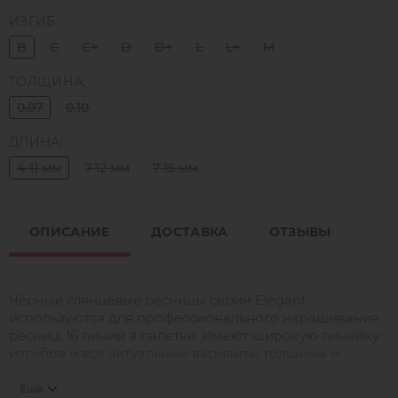
ИЗГИБ:
B
C
C+
D
D+
L
L+
M
ТОЛЩИНА:
0.07
0.10
ДЛИНА:
4-11 мм
7-12 мм
7-15 мм
ОПИСАНИЕ
ДОСТАВКА
ОТЗЫВЫ
Чёрные глянцевые ресницы серии Elegant
используются для профессионального наращивания
ресниц. 16 линий в палетке. Имеют широкую линейку
изгибов и все актуальные варианты толщины и
длины.
Ресницы Barbara производят из лучшего
Ещё