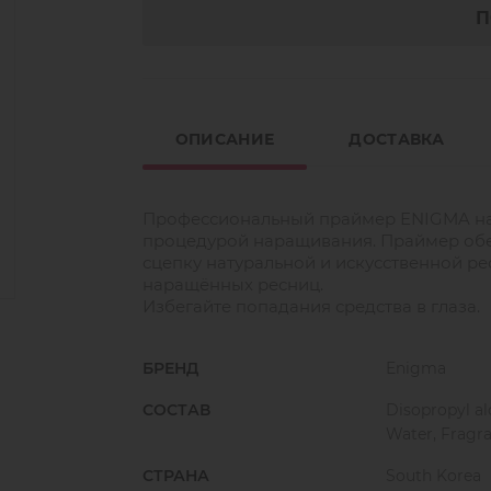
П
ОПИСАНИЕ
ДОСТАВКА
Профессиональный праймер ENIGMA на
процедурой наращивания. Праймер обе
сцепку натуральной и искусственной ре
наращённых ресниц.
Избегайте попадания средства в глаза.
БРЕНД
Enigma
СОСТАВ
Disopropyl al
Water, Fragra
СТРАНА
South Korea