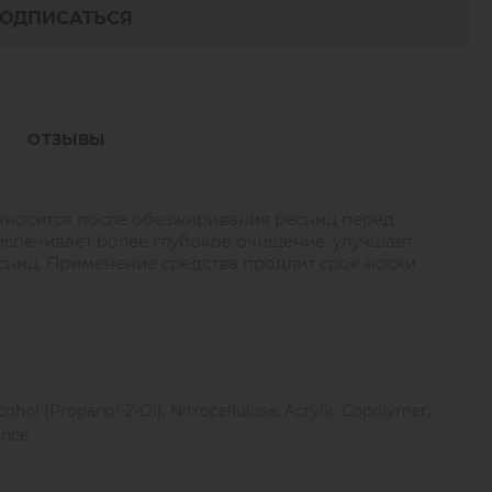
ОДПИСАТЬСЯ
ОТЗЫВЫ
носится после обезжиривания ресниц перед
спечивает более глубокое очищение, улучшает
сниц. Применение средства продлит срок носки
cohol (Propanol-2-Ol), Nitrocellulose, Acrylic Copolymer,
nce.