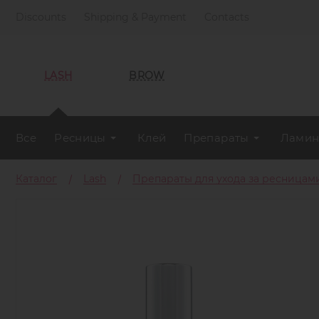
Discounts
Shipping & Payment
Contacts
LASH
BROW
Все
Ресницы
Клей
Препараты
Ламин
Каталог
Lash
Препараты для ухода за ресницам