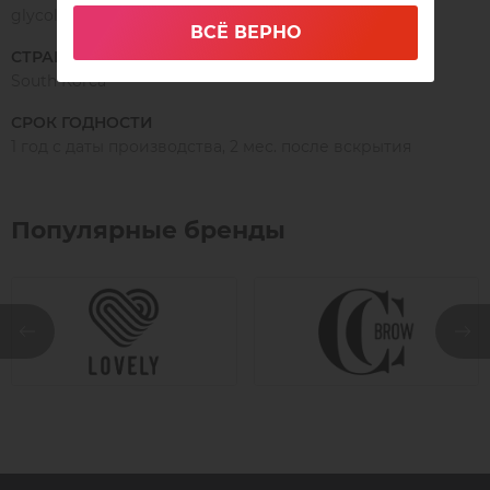
glycol,Ethyl alcohol,Fragrance
ВСЁ ВЕРНО
СТРАНА ПРОИЗВОДСТВА
South Korea
СРОК ГОДНОСТИ
1 год с даты производства, 2 мес. после вскрытия
Популярные бренды