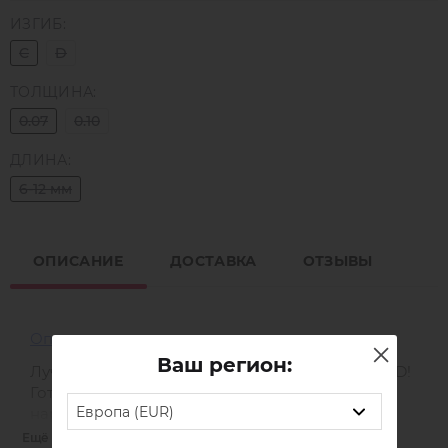
ИЗГИБ:
C
D
ТОЛЩИНА:
0.07
0.10
ДЛИНА:
6-12 мм
ОПИСАНИЕ
ДОСТАВКА
ОТЗЫВЫ
Описание
Ваш регион:
Лучшие друзья мастера - готовые пучки 2D и 3D!
Готовые пучки для совершенного объемного
Европа (EUR)
наращивания.
Ещё