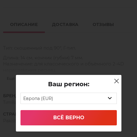
ОПИСАНИЕ
ДОСТАВКА
ОТЗЫВЫ
Тип: скошенный под 90°, Г-тип.
Длина: 14 см, кончик (губки) 7 мм.
Назначение: для классического и объёмного 2-4D
наращивания ресниц.
Ещё
Ваш регион:
НАНО-НОВИНКА!
БРЕНД
Европа (EUR)
В новой линейке пинцетов Timbale NANO на
TimBale
внутренней поверхности кончиков располагается
микросетка, благодаря которой легко фиксируется и
СТРАНА ПРОИЗВОДСТВА
ВСЁ ВЕРНО
идеально держится даже мега объёмный пучок. Он не
Pakistan
распадается и не заламывается после формирования.
⠀