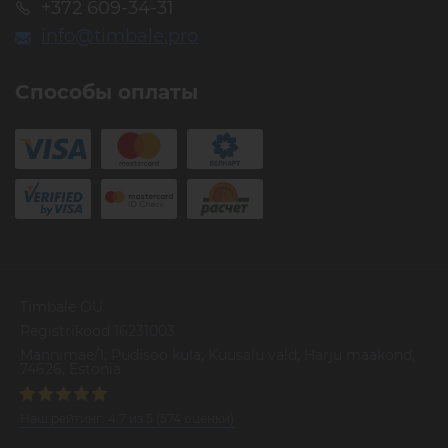
+372 609-34-31
info@timbale.pro
Способы оплаты
Timbale OU
Registrikood 16231003
Mannimae/1, Pudisoo kula, Kuusalu vald, Harju maakond,
74626, Estonia
Наш рейтинг:
4.7
из
5
(
574
оценки)