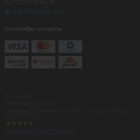
+372 609-34-31
info@timbale.pro
Способы оплаты
Timbale OU
Registrikood 16231003
Mannimae/1, Pudisoo kula, Kuusalu vald, Harju maakond,
74626, Estonia
Наш рейтинг:
4.7
из
5
(
574
оценки)