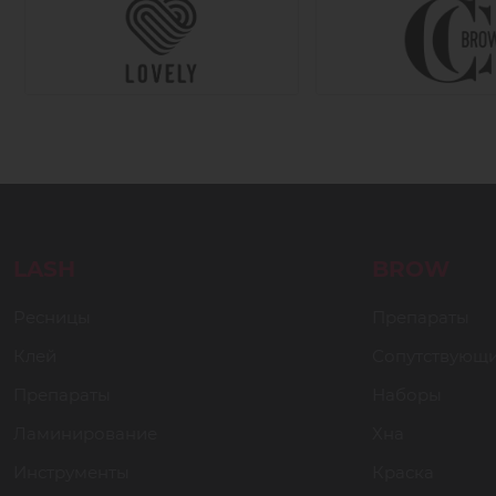
LASH
BROW
Ресницы
Препараты
Клей
Сопутствующ
Препараты
Наборы
Ламинирование
Хна
Инструменты
Краска