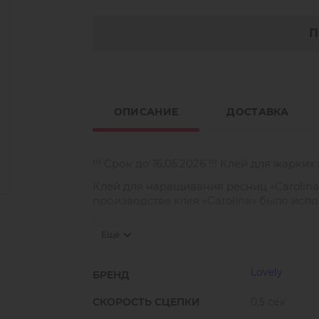
П
ОПИСАНИЕ
ДОСТАВКА
!!! Срок до 16.05.2026 !!! Клей для жарки
Клей для наращивания ресниц «Carolina»
производстве клея «Carolina» было исп
Клей обладает высокой скоростью сцепк
Ещё
недель носки наращенных ресниц. Кле
устойчив к изменениям внешних условий 
30 до 70).
Lovely
БРЕНД
СКОРОСТЬ СЦЕПКИ
0,5 сек
«Carolina» отличается от других клеев
благородный золотой цвет, стильная 