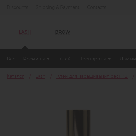
Discounts
Shipping & Payment
Contacts
LASH
BROW
Все
Ресницы
Клей
Препараты
Ламин
Каталог
Lash
Клей для наращивания ресниц