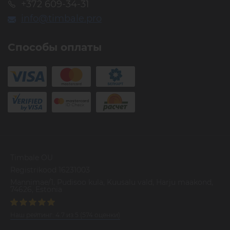
+372 609-34-31
info@timbale.pro
Способы оплаты
Timbale OU
Registrikood 16231003
Mannimae/1, Pudisoo kula, Kuusalu vald, Harju maakond,
74626, Estonia
Наш рейтинг:
4.7
из
5
(
574
оценки)