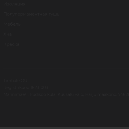
Изоляция
Полуперманентная тушь
Мебель
Хна
Краска
Timbale OU
Registrikood 16231003
Mannimae/1, Pudisoo kula, Kuusalu vald, Harju maakond, 74626