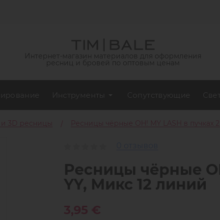
Интернет-магазин материалов для оформления
ресниц и бровей по оптовым ценам
ирование
Инструменты
Сопутствующие
Све
 и 3D ресницы
Ресницы чёрные OH! MY LASH в пучках 2
0 отзывов
Ресницы чёрные OH
YY, Микс 12 линий
3,95 €