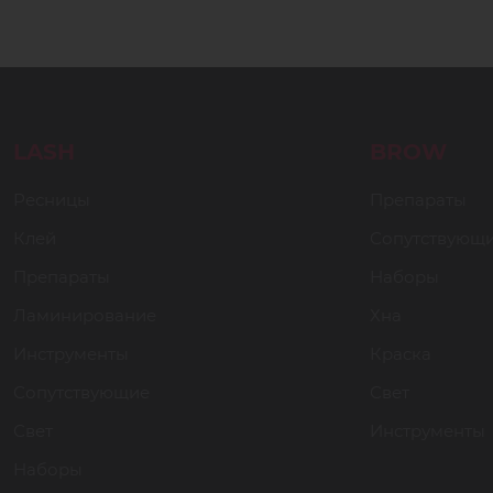
LASH
BROW
Ресницы
Препараты
Клей
Сопутствующ
Препараты
Наборы
Ламинирование
Хна
Инструменты
Краска
Сопутствующие
Свет
Свет
Инструменты
Наборы