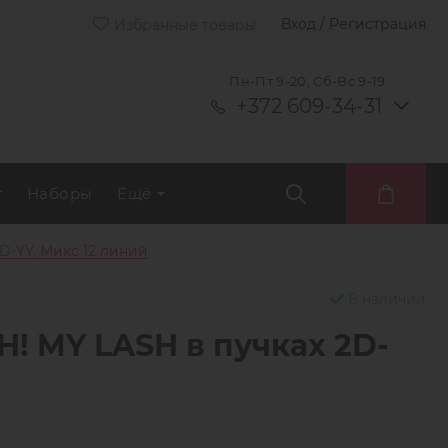
Вход / Регистрация
Избранные товары
Пн-Пт 9-20, Сб-Вс 9-19
+372 609-34-31
т
Наборы
Ещё
D-YY, Микс 12 линий
В наличии
! MY LASH в пучках 2D-