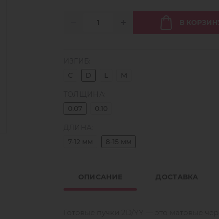
В КОРЗИН
ИЗГИБ:
C
D
L
M
ТОЛЩИНА:
0.07
0.10
ДЛИНА:
7-12 мм
8-15 мм
ОПИСАНИЕ
ДОСТАВКА
Готовые пучки 2D/YY — это матовые че